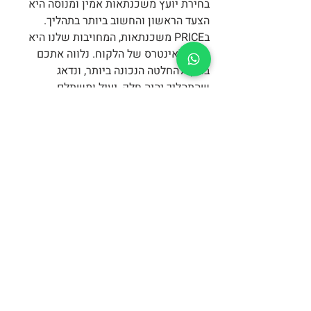
בחירת יועץ משכנתאות אמין ומנוסה היא 
הצעד הראשון והחשוב ביותר בתהליך. 
בPRICE משכנתאות, המחויבות שלנו היא 
תמיד לאינטרס של הלקוח. נלווה אתכם 
בדרך להחלטה הנכונה ביותר, ונדאג 
שהתהליך יהיה חלק, יעיל ומשתלם.
אז אם גם אתם רוצים לממש את ההון 
העצמי ולהגביר את חופש הפעולה הכלכלי 
שלכם, אנו כאן כדי לעזור. צרו עמנו קשר 
עוד היום ובואו נתחיל את המסע להשבת 
ההשקעה שלכם.
פוסטים אחרונים
הצג הכול