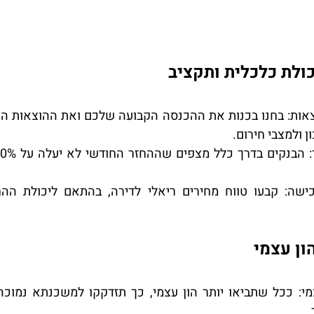
אות
ן ולמצבי חירום.
כישה
מי
.