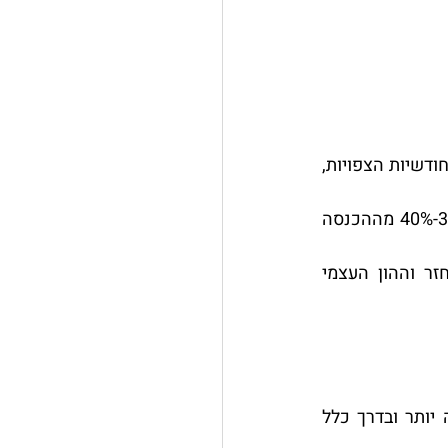
: בחנו בכנות את ההכנסה הקבועה שלכם ואת ההוצאות החודשיות הצפויות, 
: הבנקים בדרך כלל מצפים שההחזר החודשי לא יעלה על 30%-40% מההכנסה 
: קבעו טווח מחירים ריאלי לדירה, בהתאם ליכולת ההחזר וההון העצמי 
: ככל שתביאו יותר הון עצמי, כך תזדקקו למשכנתא נמוכה יותר ובדרך כלל 