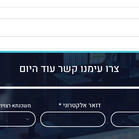
מתי נדרש נוֹטַרְיוֹן ברישום
אישור
מַשְׁכַּנְתָּא? מדריך מקיף
מה שצ
צרו עימנו קשר עוד היום
דואר אלקטרוני
משכנתא רצויה