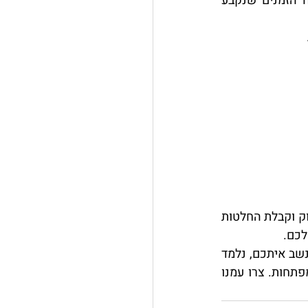
: כספי המשכנתא והיתרה מההון העצמי יועברו למוכר לפי לוח הזמנים שנקבע 
לקיחת משכנתא היא תהליך מאתגר, אך בהחלט אפשרי. עם הכנה נכונה, הבנה של השוק וקבלת החלטות 
לכם.
בPRICE משכנתאות, אנו מציעים ייעוץ מקצועי, אישי ואובייקטיבי לכל אורך הדרך. אנו נשב איתכם, נלמד 
את צרכיכם הייחודיים, נסביר את כל האפשרויות הקיימות ונלווה אתכם עד לקבלת המפתחות. צרו עמנו 