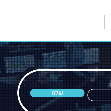
 עקרוני למשכנתא: כל
ריך לדעת
שלח