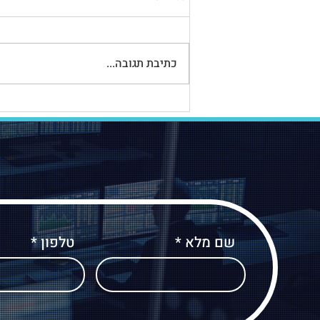
כתיבת תגובה...
אַפּוֹטְרוֹפּוֹס בעסקת מַשְׁכַּנְתָּא
הֲפוּכָה: כל מה שצריך לדעת
שם מלא
טלפון