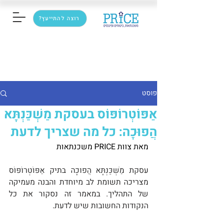
רוצה להתייעץ?
פוסט
אַפּוֹטְרוֹפּוֹס בעסקת מַשְׁכַּנְתָּא
הֲפוּכָה: כל מה שצריך לדעת
מאת צוות PRICE משכנתאות
עסקת מַשְׁכַּנְתָּא הֲפוּכָה בתיק אַפּוֹטְרוֹפּוֹס 
מצריכה תשומת לב מיוחדת והבנה מעמיקה 
של התהליך. במאמר זה נסקור את כל 
הנקודות החשובות שיש לדעת.