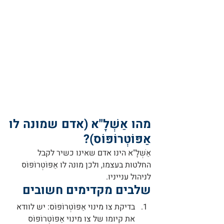
מהו אַשְׁלָ"א (אדם שמונה לו 
אַפּוֹטְרוֹפּוֹס)?
אַשְׁלָ"א הינו אדם שאינו כשיר לקבל 
החלטות בעצמו, ולכן מונה לו אַפּוֹטְרוֹפּוֹס 
לניהול ענייניו.
שלבים מקדימים חשובים
בדיקת צו מינוי אַפּוֹטְרוֹפּוֹס
: יש לוודא 
את קיומו של צו מינוי אַפּוֹטְרוֹפּוֹס 