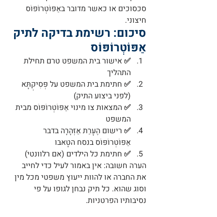
סכסוכים או כאשר מדובר באַפּוֹטְרוֹפּוֹס 
חיצוני.
סיכום: רשימת בדיקה לתיק 
אַפּוֹטְרוֹפּוֹס
✅ אישור בית המשפט טרם תחילת 
התהליך
✅ חתימת בית המשפט על פְּסִיקְתָּא 
(לפני ביצוע התיק)
✅ המצאות צו מינוי אַפּוֹטְרוֹפּוֹס מבית 
המשפט
✅ רישום הֶעָרַת אַזְהָרָה בדבר 
אַפּוֹטְרוֹפּוֹס בנסח הטָאבּוּ
✅ חתימת כל הילדים (אם רלוונטי)
הערה חשובה
: אין באמור לעיל כדי לחייב 
את החברה או להוות ייעוץ משפטי מכל מין 
וסוג שהוא. כל תיק נבחן לגופו על פי 
נסיבותיו הפרטניות.