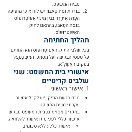
מבית המשפט.
בדיקת נסח טָאבּוּ
: יש לוודא כי מופיעה 
הֶעָרַת אַזְהָרָה בגין מינוי אַפּוֹטְרוֹפּוֹס 
בנסח הטָאבּוּ, בהתאם לחוק 
האַפּוֹטְרוֹפּוֹס.
תהליך החתימה
בכל שלבי התיק, האַפּוֹטְרוֹפּוֹס הוא החותם 
על טפסי הבקשה ועל מסמכי המַשְׁכַּנְתָּא 
במקום האַשְׁלָ"א.
אישורי בית המשפט: שני 
שלבים קריטיים
1. אישור ראשוני
טרם הגשת התיק
: יש לקבל אישור 
עקרוני מבית המשפט.
במקרים מסוימים, בית המשפט מבקש 
אישור כללי לפני מתן אישור להלוואה.
אישור כללי
: ללא סכומים 