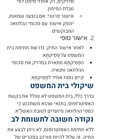
מדויקים, רק אחוזי מימון לפי 
טבלת המימון.
אישור פרטני
: אם בוצעה שמאות, 
יונפק אישור עם סכומי ההלוואה 
המבוקשים.
2. אישור סופי
לאחר אישור התיק
: נדרשת חתימת בית 
המשפט על פְּסִיקְתָּא.
הפְּסִיקְתָּא מתארת במדויק את סכומי 
ההלוואה ותנאיה.
קיים נוסח אחיד לפְּסִיקְתָּא.
שיקולי בית המשפט
בדרך כלל, בית המשפט לא שולל את בקשת 
האַפּוֹטְרוֹפּוֹס, בתנאי שהוא משתכנע כי 
כספי ההלוואה מיועדים לטובת האַשְׁלָ"א.
נקודה חשובה לתשומת לב
ללא חתימת האַפּוֹטְרוֹפּוֹס, לא ניתן לבצע את 
התיק. זה עלול להיות מורכב במקרים של 